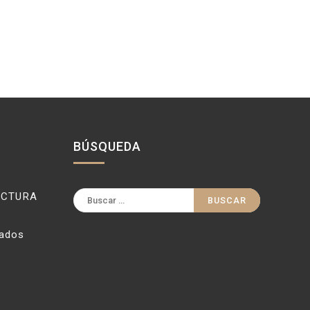
BÚSQUEDA
Buscar:
ECTURA
vados